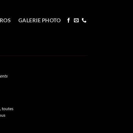
PROS
GALERIE PHOTO
dents
, toutes
ous