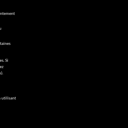
sentement
u
taines
s. Si
ez
).
 utilisant