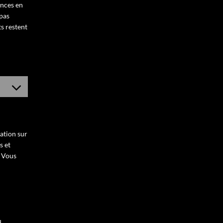
ences en
 pas
ts restent
nt
e
ation sur
s et
. Vous
u