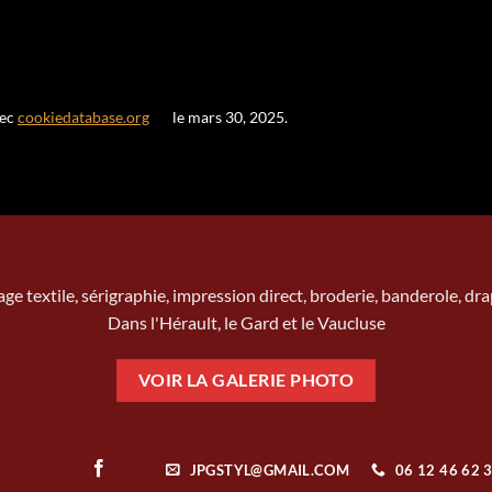
vec
cookiedatabase.org
le mars 30, 2025.
age textile, sérigraphie, impression direct, broderie, banderole, dr
Dans l'Hérault, le Gard et le Vaucluse
VOIR LA GALERIE PHOTO
JPGSTYL@GMAIL.COM
06 12 46 62 