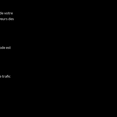
 de votre
veurs des
ode est
 trafic