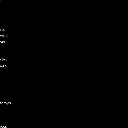
vez
votre
ces
 les
 web.
e temps
nées