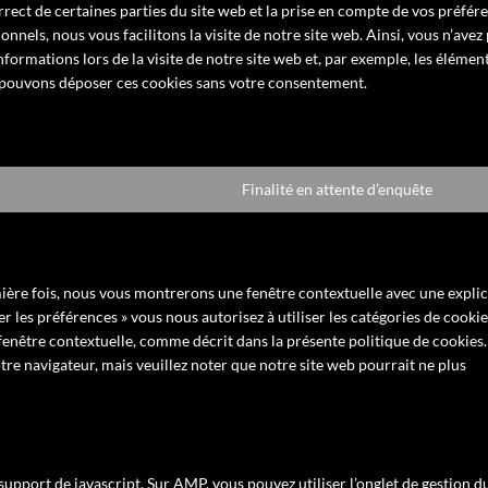
rect de certaines parties du site web et la prise en compte de vos préfér
nnels, nous vous facilitons la visite de notre site web. Ainsi, vous n’avez
nformations lors de la visite de notre site web et, par exemple, les élémen
 pouvons déposer ces cookies sans votre consentement.
Finalité en attente d’enquête
Conse
to
servic
divers
mière fois, nous vous montrerons une fenêtre contextuelle avec une explic
er les préférences » vous nous autorisez à utiliser les catégories de cookie
fenêtre contextuelle, comme décrit dans la présente politique de cookies
otre navigateur, mais veuillez noter que notre site web pourrait ne plus
support de javascript. Sur AMP, vous pouvez utiliser l’onglet de gestion d